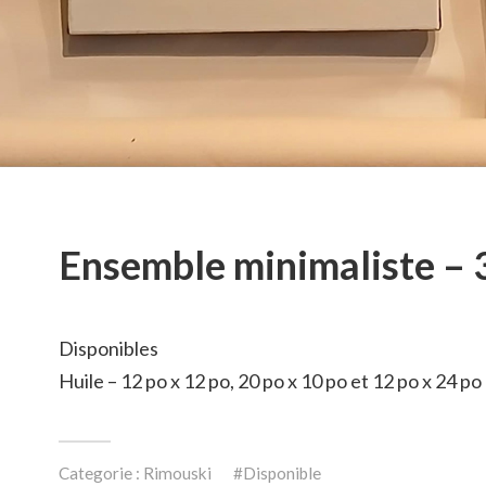
Ensemble minimaliste – 
Disponibles
Huile – 12 po x 12 po, 20 po x 10 po et 12 po x 24 po
Categorie :
Rimouski
Disponible